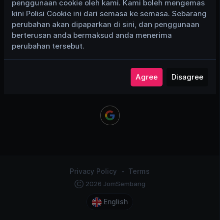
penggunaan cookie oleh kami. Kami boleh mengemas
Remember Me
kini Polisi Cookie ini dari semasa ke semasa. Sebarang
perubahan akan dipaparkan di sini, dan penggunaan
berterusan anda bermaksud anda menerima
Login
perubahan tersebut.
Forgot Password
Agree
Disagree
or login using
Privacy Policy
Terms
Ⓒ 2026 JomSembang
English