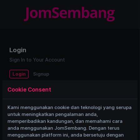
Login
Sign In to Your Account
Login
Signup
Cookie Consent
Email/Username
Kami menggunakan cookie dan teknologi yang serupa
untuk meningkatkan pengalaman anda,
Password
memperibadikan kandungan, dan memahami cara
anda menggunakan JomSembang. Dengan terus
menggunakan platform ini, anda bersetuju dengan