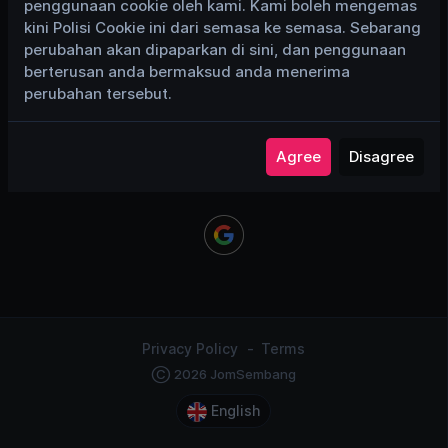
penggunaan cookie oleh kami. Kami boleh mengemas
Remember Me
kini Polisi Cookie ini dari semasa ke semasa. Sebarang
perubahan akan dipaparkan di sini, dan penggunaan
berterusan anda bermaksud anda menerima
Login
perubahan tersebut.
Forgot Password
Agree
Disagree
or login using
Privacy Policy
Terms
Ⓒ 2026 JomSembang
English