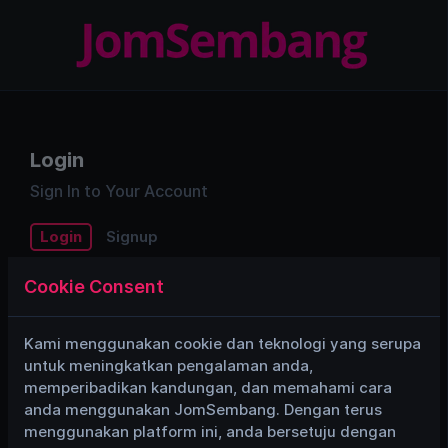
Login
Sign In to Your Account
Login
Signup
Cookie Consent
Email/Username
Kami menggunakan cookie dan teknologi yang serupa
untuk meningkatkan pengalaman anda,
Password
memperibadikan kandungan, dan memahami cara
anda menggunakan JomSembang. Dengan terus
menggunakan platform ini, anda bersetuju dengan